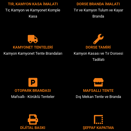
TIR, KAMYON KASA İMALATI
DORSE BRANDA İMALATI
Tır ve kamyonlar için karoser tadilat,
Tır, Kamyon ve Kamyonet Komple
Tır ve Kamyon Tulum ve Kayar
dorse yenileme ve üst yapı çözümleri
Kasa
Branda
ile araçlarınızı yeniden güçlü ve verimli
hale getiriyoruz.
İNCELEYİN
KAMYONET TENTELERİ
DORSE TAMİRİ
Kamyon Kamyonet Tente Brandaları
Kamyon Kasası ve Tır Dorsesi
Tadilatı​
OTOPARK BRANDASI
MAFSALLI TENTE
Mafsallı - Körüklü Tenteler
Dış Mekan Tente ve Branda​
DİJİTAL BASKI
ŞEFFAF KAPATMA