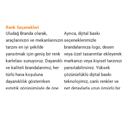
Renk Seçenekleri
Uludağ Branda olarak,
Ayrıca, dijital baskı
araçlarınızın ve mekanlarınızın
seçeneklerimizle
tarzını en iyi şekilde
brandalarınıza logo, desen
yansıtmak için geniş bir renk
veya özel tasarımlar ekleyerek
kartelası sunuyoruz. Dayanıklı
markanızı veya kişisel tarzınızı
ve kaliteli brandalarımız, her
yansıtabilirsiniz. Yüksek
türlü hava koşuluna
çözünürlüklü dijital baskı
dayanıklılık gösterirken
teknolojimiz, canlı renkler ve
estetik görünümüyle de öne
net detaylarla uzun ömürlü bir
çıkar. Geniş renk
görünüm sağlar. Her türlü
seçeneklerimiz arasından
proje için bizimle iletişime
ihtiyaçlarınıza ve zevkinize
geçin; ihtiyaçlarınıza özel renk
uygun renkleri seçebilir, araç
ve baskı seçenekleri sunalım.
veya mekanlarınıza uyum